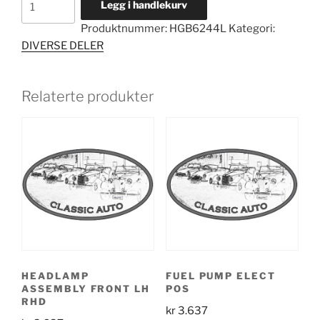
Legg i handlekurv
SET
Produktnummer:
HGB6244L
Kategori:
VIT
DIVERSE DELER
1
LHD
antall
Relaterte produkter
HEADLAMP
FUEL PUMP ELECT
ASSEMBLY FRONT LH
POS
RHD
kr
3.637