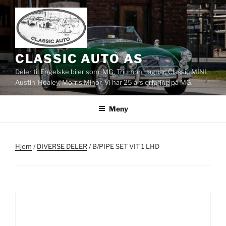
Gå
til
innhold
CLASSIC AUTO AS
Deler til Engelske biler som: MG, Triumph, Jaguar, Classic MINI,
Austin-Healey, Morris Minor. Vi har 25 års erfaring på MG.
Meny
Hjem
/
DIVERSE DELER
/ B/PIPE SET VIT 1 LHD