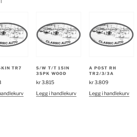
r
KIN TR7
S/W T/T 15IN
A POST RH
3SPK WOOD
TR2/3/3A
3
kr
3.815
kr
3.809
handlekurv
Legg i handlekurv
Legg i handlekurv