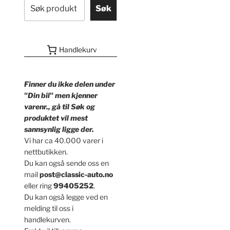
Søk
Handlekurv
Finner du ikke delen under
"Din bil" men kjenner
varenr., gå til Søk og
produktet vil mest
sannsynlig ligge der.
Vi har ca 40.000 varer i
nettbutikken.
Du kan også sende oss en
mail
post@classic-auto.no
eller ring
99405252
.
Du kan også legge ved en
melding til oss i
handlekurven.