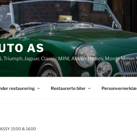
UTO AS
G, Triumph, Jaguar, Classic MINI, Austin-Healey, Morris Minor. 
under restaurering
Restaurerte biler
Personvernerklæ
ASSY 1500 & 1600