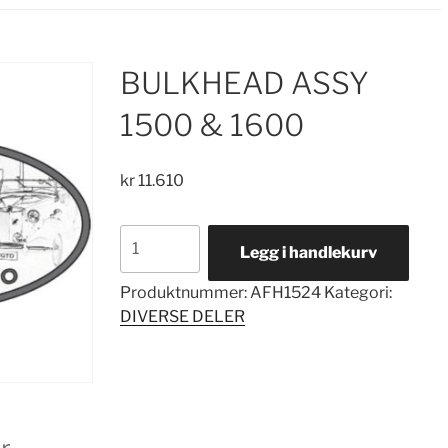
BULKHEAD ASSY
1500 & 1600
kr
11.610
BULKHEAD
Legg i handlekurv
ASSY
1500
Produktnummer:
AFH1524
Kategori:
&
DIVERSE DELER
1600
antall