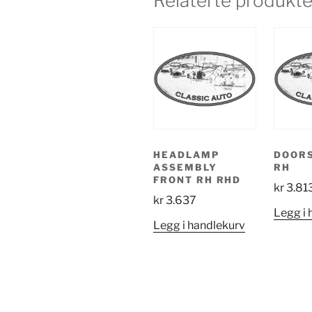
Relaterte produkte
HEADLAMP
DOORS
ASSEMBLY
RH
FRONT RH RHD
kr
3.81
kr
3.637
Legg i 
Legg i handlekurv