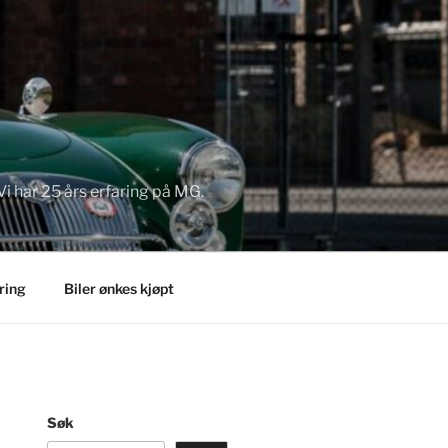
Vi har 25 års erfaring på MG.
ring
Biler ønkes kjøpt
Søk