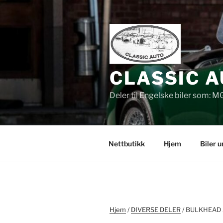
Gå
til
innhold
CLASSIC A
Deler til Engelske biler som: M
Nettbutikk
Hjem
Biler 
Hjem
/
DIVERSE DELER
/ BULKHEAD 