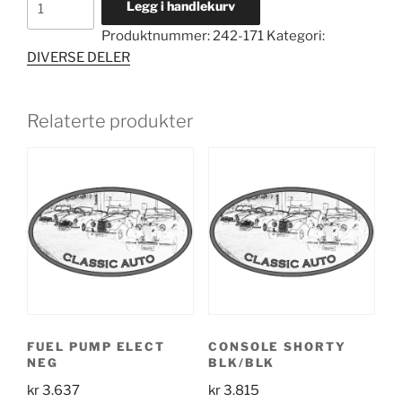
Legg i handlekurv
TD
Produktnummer:
242-171
Kategori:
3BOW
DIVERSE DELER
S/FAST
TAN
antall
Relaterte produkter
FUEL PUMP ELECT
CONSOLE SHORTY
NEG
BLK/BLK
kr
3.637
kr
3.815