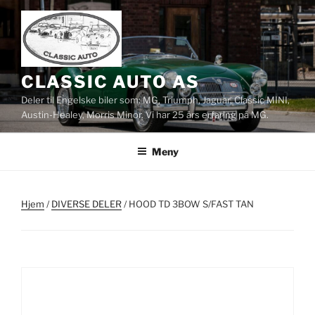
Gå
til
innhold
CLASSIC AUTO AS
Deler til Engelske biler som: MG, Triumph, Jaguar, Classic MINI,
Austin-Healey, Morris Minor. Vi har 25 års erfaring på MG.
Meny
Hjem
/
DIVERSE DELER
/ HOOD TD 3BOW S/FAST TAN