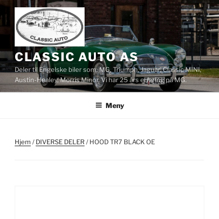
Gå
til
innhold
CLASSIC AUTO AS
Deler til Engelske biler som: MG, Triumph, Jaguar, Classic MINI,
Austin-Healey, Morris Minor. Vi har 25 års erfaring på MG.
Meny
Hjem
/
DIVERSE DELER
/ HOOD TR7 BLACK OE