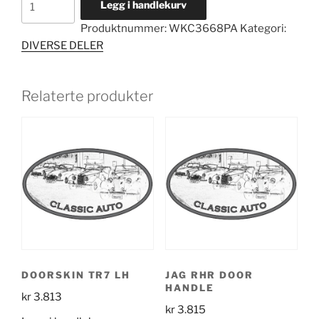
Legg i handlekurv
TR7
Produktnummer:
WKC3668PA
Kategori:
BLACK
DIVERSE DELER
OE
antall
Relaterte produkter
DOORSKIN TR7 LH
JAG RHR DOOR
HANDLE
kr
3.813
kr
3.815