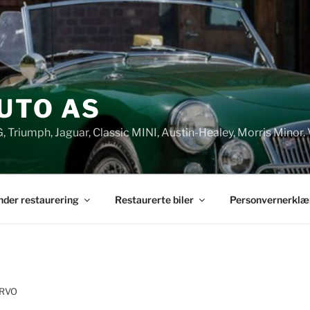
UTO AS
G, Triumph, Jaguar, Classic MINI, Austin-Healey, Morris Minor. 
under restaurering
Restaurerte biler
Personvernerklæ
ERVO