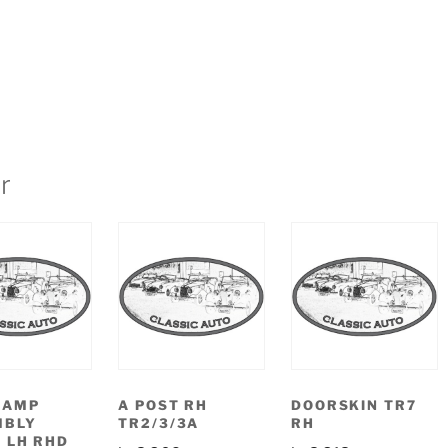
r
LAMP
A POST RH
DOORSKIN TR7
MBLY
TR2/3/3A
RH
 LH RHD