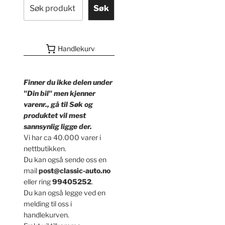
Søk
Handlekurv
Finner du ikke delen under
"Din bil" men kjenner
varenr., gå til Søk og
produktet vil mest
sannsynlig ligge der.
Vi har ca 40.000 varer i
nettbutikken.
Du kan også sende oss en
mail
post@classic-auto.no
eller ring
99405252
.
Du kan også legge ved en
melding til oss i
handlekurven.