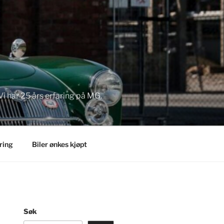
Vi har 25 års erfaring på MG.
ring
Biler ønkes kjøpt
Søk