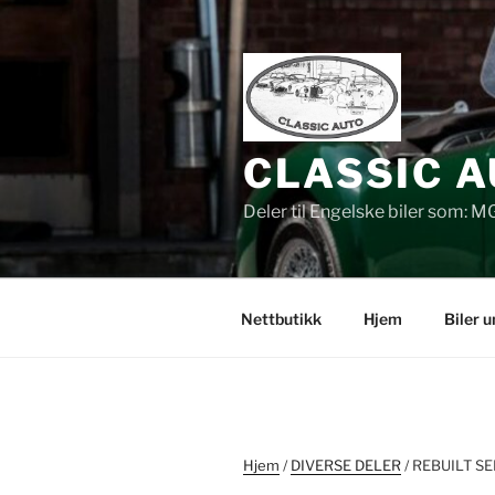
Gå
til
innhold
CLASSIC A
Deler til Engelske biler som: M
Nettbutikk
Hjem
Biler 
Hjem
/
DIVERSE DELER
/ REBUILT S