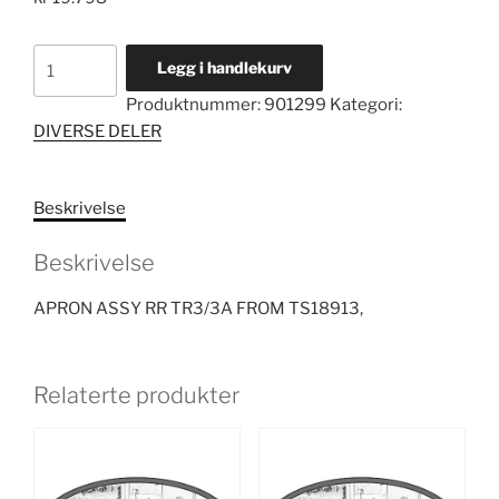
APRON
Legg i handlekurv
ASSY
Produktnummer:
901299
Kategori:
RR
DIVERSE DELER
TR3/3A
FROM
TS18913,
Beskrivelse
antall
Beskrivelse
APRON ASSY RR TR3/3A FROM TS18913,
Relaterte produkter