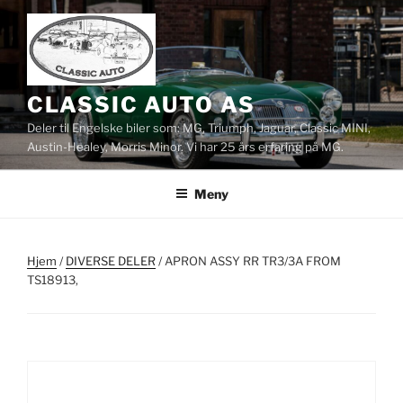
Gå
til
innhold
CLASSIC AUTO AS
Deler til Engelske biler som: MG, Triumph, Jaguar, Classic MINI,
Austin-Healey, Morris Minor. Vi har 25 års erfaring på MG.
Meny
Hjem
/
DIVERSE DELER
/ APRON ASSY RR TR3/3A FROM
TS18913,