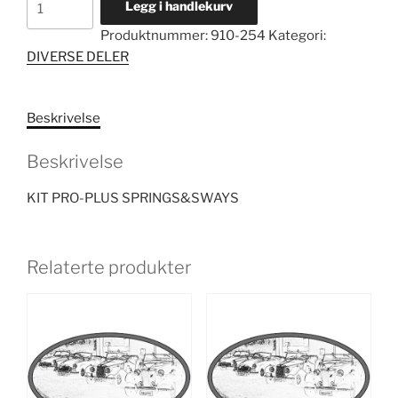
Legg i handlekurv
PRO-
Produktnummer:
910-254
Kategori:
PLUS
DIVERSE DELER
SPRINGS&SWAYS
antall
Beskrivelse
Beskrivelse
KIT PRO-PLUS SPRINGS&SWAYS
Relaterte produkter