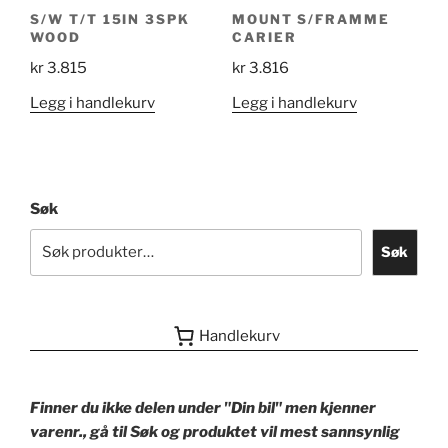
S/W T/T 15IN 3SPK
MOUNT S/FRAMME
WOOD
CARIER
kr
3.815
kr
3.816
Legg i handlekurv
Legg i handlekurv
Søk
Søk
Handlekurv
Finner du ikke delen under "Din bil" men kjenner
varenr., gå til Søk og produktet vil mest sannsynlig