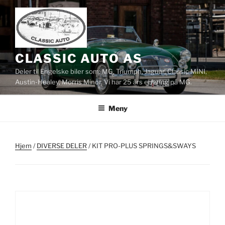
Gå
til
innhold
CLASSIC AUTO AS
Deler til Engelske biler som: MG, Triumph, Jaguar, Classic MINI,
Austin-Healey, Morris Minor. Vi har 25 års erfaring på MG.
Meny
Hjem
/
DIVERSE DELER
/ KIT PRO-PLUS SPRINGS&SWAYS