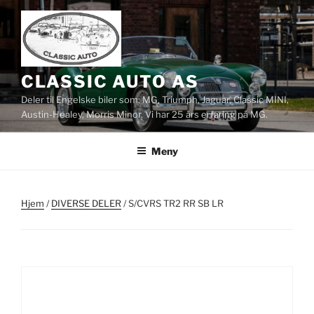
Gå
til
innhold
CLASSIC AUTO AS
Deler til Engelske biler som: MG, Triumph, Jaguar, Classic MINI,
Austin-Healey, Morris Minor. Vi har 25 års erfaring på MG.
Meny
Hjem
/
DIVERSE DELER
/ S/CVRS TR2 RR SB LR