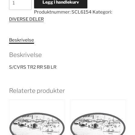
Legg i handlekurv
TR2
Produktnummer:
SCL6154
Kategori:
RR
DIVERSE DELER
SB
LR
antall
Beskrivelse
Beskrivelse
S/CVRS TR2 RR SB LR
Relaterte produkter