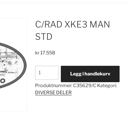
C/RAD XKE3 MAN
STD
kr
17.558
C/RAD
Legg i handlekurv
XKE3
MAN
Produktnummer:
C35629/C
Kategori:
STD
DIVERSE DELER
antall