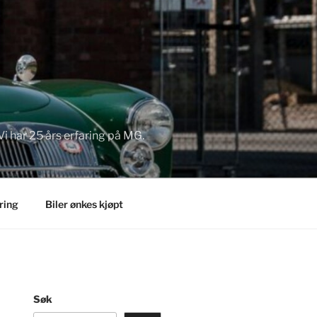
Vi har 25 års erfaring på MG.
ring
Biler ønkes kjøpt
Søk