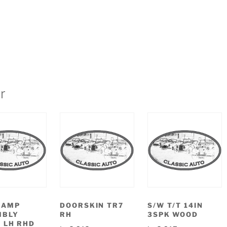
r
LAMP
DOORSKIN TR7
S/W T/T 14IN
MBLY
RH
3SPK WOOD
 LH RHD