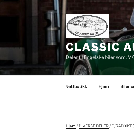
Gå
til
innhold
CLASSIC A
Deler til Engelske biler som: M
Nettbutikk
Hjem
Biler 
Hjem
/
DIVERSE DELER
/ C/RAD XKE