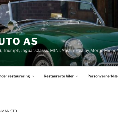
UTO AS
G, Triumph, Jaguar, Classic MINI, Austin-Healey, Morris Minor. 
under restaurering
Restaurerte biler
Personvernerklæ
3 MAN STD