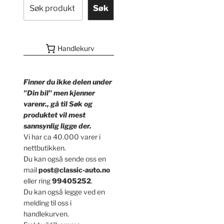
Søk
Handlekurv
Finner du ikke delen under
"Din bil" men kjenner
varenr., gå til Søk og
produktet vil mest
sannsynlig ligge der.
Vi har ca 40.000 varer i
nettbutikken.
Du kan også sende oss en
mail
post@classic-auto.no
eller ring
99405252
.
Du kan også legge ved en
melding til oss i
handlekurven.