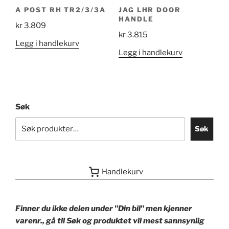
A POST RH TR2/3/3A
JAG LHR DOOR
HANDLE
kr
3.809
kr
3.815
Legg i handlekurv
Legg i handlekurv
Søk
Søk
Handlekurv
Finner du ikke delen under "Din bil" men kjenner
varenr., gå til Søk og produktet vil mest sannsynlig