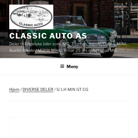
Gå
til
innhold
CLASSIC AUTO AS
Deler til Engelske biler som: MG, Triumph, Jaguar, Classic MINI,
Austin-Healey, Morris Minor. Vi har 25 års erfaring på MG.
Meny
Hjem
/
DIVERSE DELER
/ S/ LH MIN GT CG