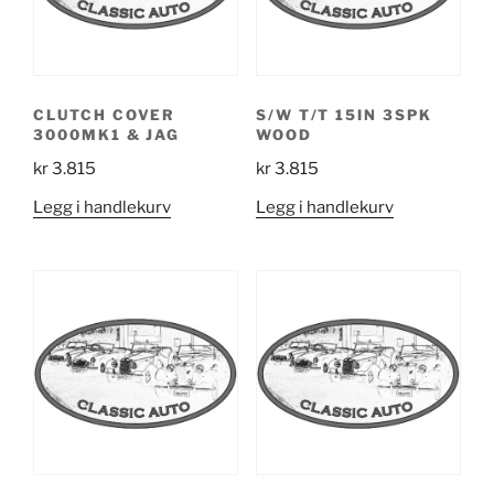
CLUTCH COVER
S/W T/T 15IN 3SPK
3000MK1 & JAG
WOOD
kr
3.815
kr
3.815
Legg i handlekurv
Legg i handlekurv