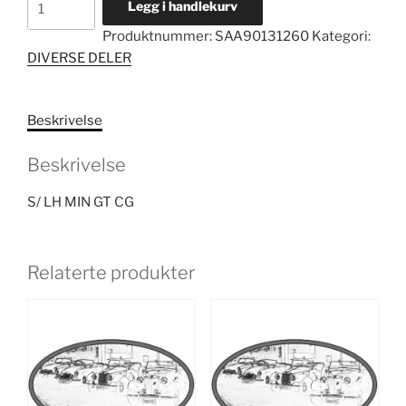
Legg i handlekurv
LH
Produktnummer:
SAA90131260
Kategori:
MIN
DIVERSE DELER
GT
CG
antall
Beskrivelse
Beskrivelse
S/ LH MIN GT CG
Relaterte produkter