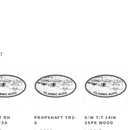
r
T RH
PROPSHAFT TR2-
S/W T/T 14IN
/3A
6
3SPK WOOD