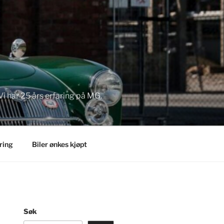
Vi har 25 års erfaring på MG.
ring
Biler ønkes kjøpt
Søk