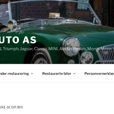
UTO AS
G, Triumph, Jaguar, Classic MINI, Austin-Healey, Morris Minor. 
under restaurering
Restaurerte biler
Personvernerklæ
 XKE-1E D/F/BIS