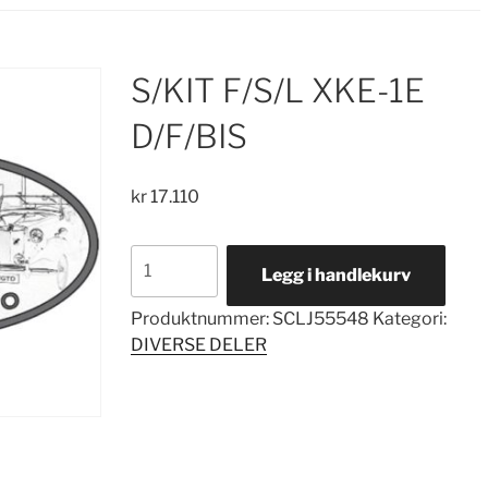
S/KIT F/S/L XKE-1E
D/F/BIS
kr
17.110
S/KIT
Legg i handlekurv
F/S/L
XKE-
Produktnummer:
SCLJ55548
Kategori:
1E
DIVERSE DELER
D/F/BIS
antall