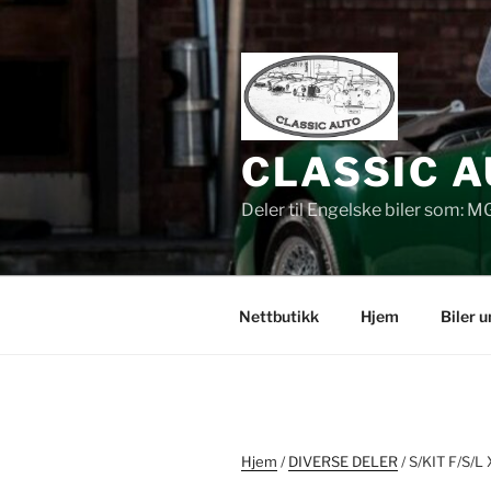
Gå
til
innhold
CLASSIC A
Deler til Engelske biler som: M
Nettbutikk
Hjem
Biler 
Hjem
/
DIVERSE DELER
/ S/KIT F/S/L