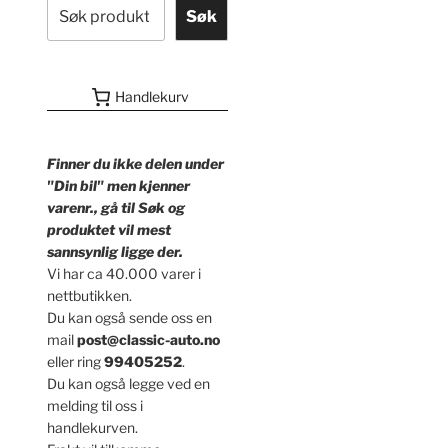
Søk
Handlekurv
Finner du ikke delen under
"Din bil" men kjenner
varenr., gå til Søk og
produktet vil mest
sannsynlig ligge der.
Vi har ca 40.000 varer i
nettbutikken.
Du kan også sende oss en
mail
post@classic-auto.no
eller ring
99405252
.
Du kan også legge ved en
melding til oss i
handlekurven.