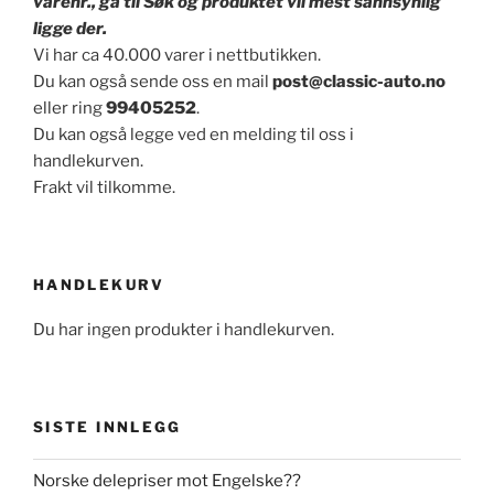
varenr., gå til Søk og produktet vil mest sannsynlig
ligge der.
Vi har ca 40.000 varer i nettbutikken.
Du kan også sende oss en mail
post@classic-auto.no
eller ring
99405252
.
Du kan også legge ved en melding til oss i
handlekurven.
Frakt vil tilkomme.
HANDLEKURV
Du har ingen produkter i handlekurven.
SISTE INNLEGG
Norske delepriser mot Engelske??