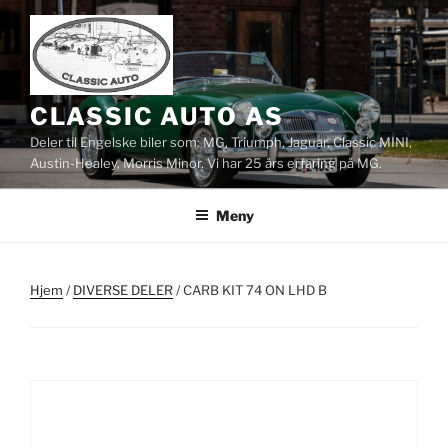
Gå
til
innhold
CLASSIC AUTO AS
Deler til Engelske biler som: MG, Triumph, Jaguar, Classic MINI,
Austin-Healey, Morris Minor. Vi har 25 års erfaring på MG.
Meny
Hjem
/
DIVERSE DELER
/ CARB KIT 74 ON LHD B