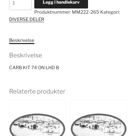
Legg i handlekurv
KIT
Produktnummer:
MM222-265
Kategori:
74
DIVERSE DELER
ON
LHD
B
Beskrivelse
antall
Beskrivelse
CARB KIT 74 ON LHD B
Relaterte produkter