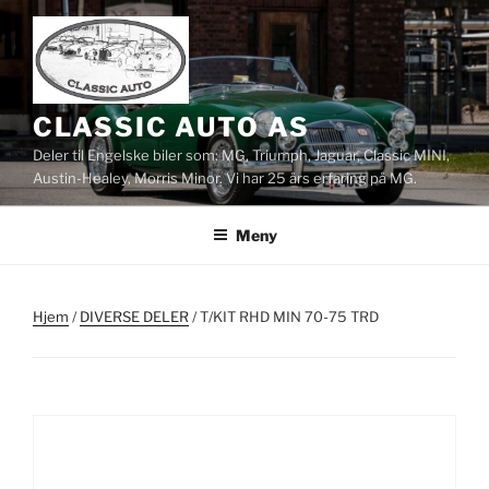
Gå
til
innhold
CLASSIC AUTO AS
Deler til Engelske biler som: MG, Triumph, Jaguar, Classic MINI,
Austin-Healey, Morris Minor. Vi har 25 års erfaring på MG.
Meny
Hjem
/
DIVERSE DELER
/ T/KIT RHD MIN 70-75 TRD