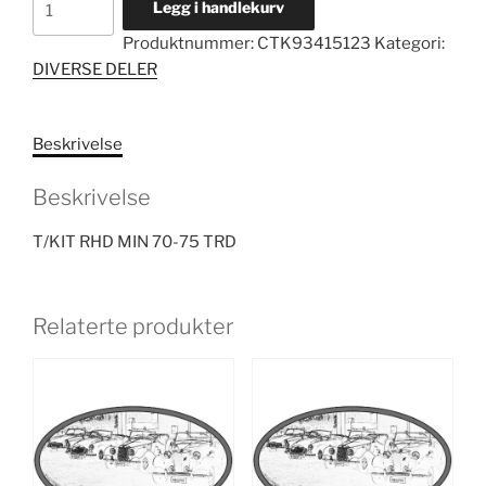
Legg i handlekurv
RHD
Produktnummer:
CTK93415123
Kategori:
MIN
DIVERSE DELER
70-
75
TRD
Beskrivelse
antall
Beskrivelse
T/KIT RHD MIN 70-75 TRD
Relaterte produkter