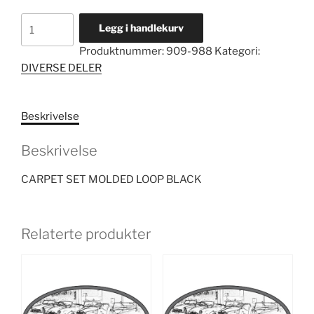
CARPET
Legg i handlekurv
SET
Produktnummer:
909-988
Kategori:
MOLDED
DIVERSE DELER
LOOP
BLACK
antall
Beskrivelse
Beskrivelse
CARPET SET MOLDED LOOP BLACK
Relaterte produkter