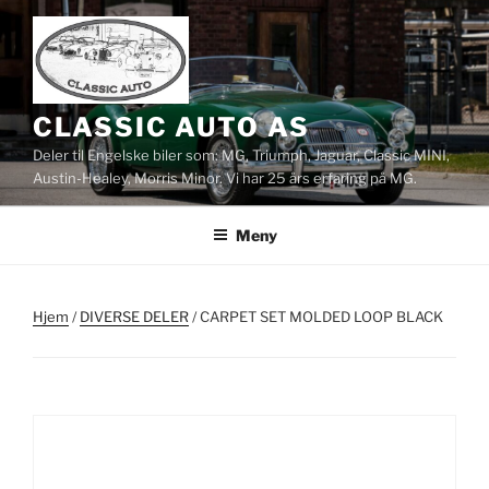
Gå
til
innhold
CLASSIC AUTO AS
Deler til Engelske biler som: MG, Triumph, Jaguar, Classic MINI,
Austin-Healey, Morris Minor. Vi har 25 års erfaring på MG.
Meny
Hjem
/
DIVERSE DELER
/ CARPET SET MOLDED LOOP BLACK