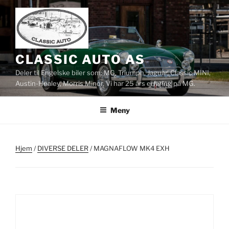
Gå
til
innhold
CLASSIC AUTO AS
Deler til Engelske biler som: MG, Triumph, Jaguar, Classic MINI,
Austin-Healey, Morris Minor. Vi har 25 års erfaring på MG.
Meny
Hjem
/
DIVERSE DELER
/ MAGNAFLOW MK4 EXH