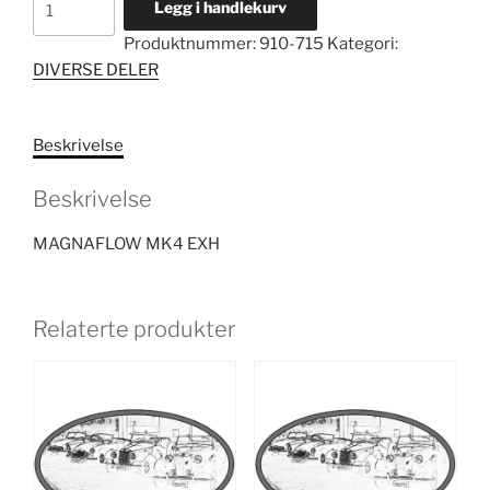
Legg i handlekurv
MK4
Produktnummer:
910-715
Kategori:
EXH
DIVERSE DELER
antall
Beskrivelse
Beskrivelse
MAGNAFLOW MK4 EXH
Relaterte produkter