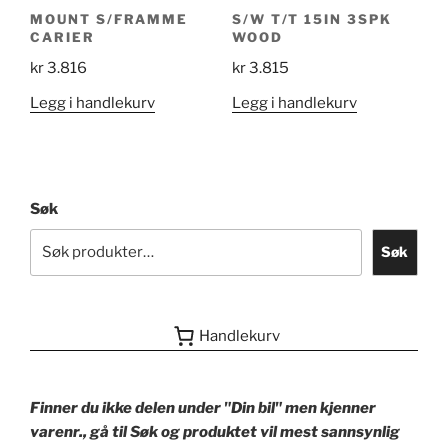
MOUNT S/FRAMME
S/W T/T 15IN 3SPK
CARIER
WOOD
kr
3.816
kr
3.815
Legg i handlekurv
Legg i handlekurv
Søk
Søk
Handlekurv
Finner du ikke delen under "Din bil" men kjenner
varenr., gå til Søk og produktet vil mest sannsynlig