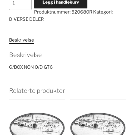
Legg i handlekurv
NON
Produktnummer:
520680R
Kategori:
O/D
DIVERSE DELER
GT6
antall
Beskrivelse
Beskrivelse
G/BOX NON O/D GT6
Relaterte produkter