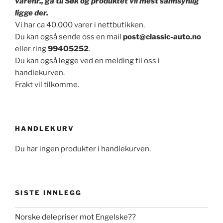
varenr., gå til Søk og produktet vil mest sannsynlig
ligge der.
Vi har ca 40.000 varer i nettbutikken.
Du kan også sende oss en mail
post@classic-auto.no
eller ring
99405252
.
Du kan også legge ved en melding til oss i
handlekurven.
Frakt vil tilkomme.
HANDLEKURV
Du har ingen produkter i handlekurven.
SISTE INNLEGG
Norske delepriser mot Engelske??