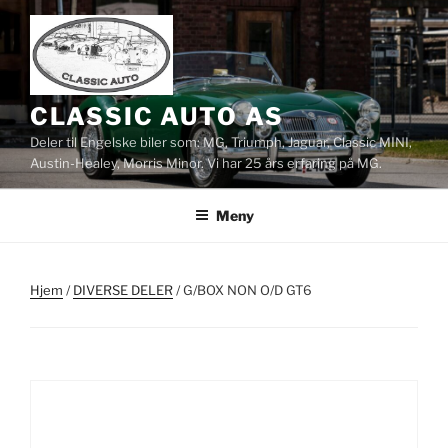
Gå
til
innhold
CLASSIC AUTO AS
Deler til Engelske biler som: MG, Triumph, Jaguar, Classic MINI,
Austin-Healey, Morris Minor. Vi har 25 års erfaring på MG.
Meny
Hjem
/
DIVERSE DELER
/ G/BOX NON O/D GT6