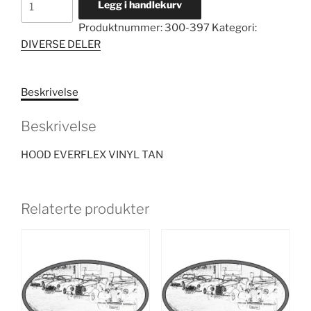
Legg i handlekurv
EVERFLEX
Produktnummer:
300-397
Kategori:
VINYL
DIVERSE DELER
TAN
antall
Beskrivelse
Beskrivelse
HOOD EVERFLEX VINYL TAN
Relaterte produkter