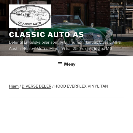
Gå
til
innhold
CLASSIC AUTO AS
Deler til Engelske biler som: MG, Triumph, Jaguar, Classic MINI,
Austin-Healey, Morris Minor. Vi har 25 års erfaring på MG.
Meny
Hjem
/
DIVERSE DELER
/ HOOD EVERFLEX VINYL TAN