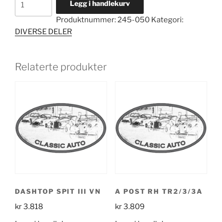
Legg i handlekurv
TD
Produktnummer:
245-050
Kategori:
LTHR
DIVERSE DELER
GREEN
antall
Relaterte produkter
DASHTOP SPIT III VN
A POST RH TR2/3/3A
kr
3.818
kr
3.809