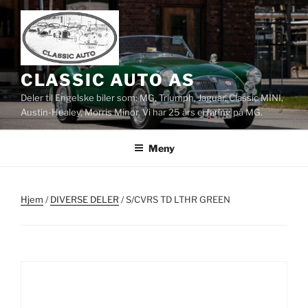
Gå
til
innhold
CLASSIC AUTO AS
Deler til Engelske biler som: MG, Triumph, Jaguar, Classic MINI,
Austin-Healey, Morris Minor. Vi har 25 års erfaring på MG.
Meny
Hjem
/
DIVERSE DELER
/ S/CVRS TD LTHR GREEN