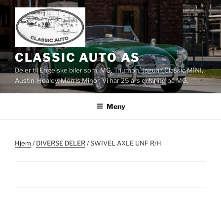
Gå
til
innhold
CLASSIC AUTO AS
Deler til Engelske biler som: MG, Triumph, Jaguar, Classic MINI,
Austin-Healey, Morris Minor. Vi har 25 års erfaring på MG.
Meny
Hjem
/
DIVERSE DELER
/ SWIVEL AXLE UNF R/H