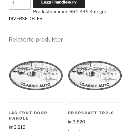
Legg i handlekurv
AXLE
Produktnummer:
664-445
Kategori:
UNF
DIVERSE DELER
R/H
antall
Relaterte produkter
JAG FRNT DOOR
PROPSHAFT TR2-6
HANDLE
kr
3.820
kr
3.815