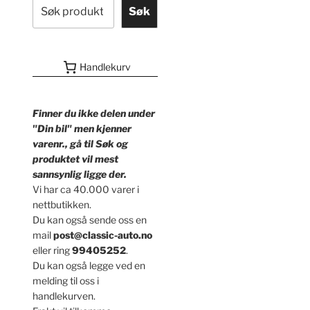
Søk
Handlekurv
Finner du ikke delen under
"Din bil" men kjenner
varenr., gå til Søk og
produktet vil mest
sannsynlig ligge der.
Vi har ca 40.000 varer i
nettbutikken.
Du kan også sende oss en
mail
post@classic-auto.no
eller ring
99405252
.
Du kan også legge ved en
melding til oss i
handlekurven.