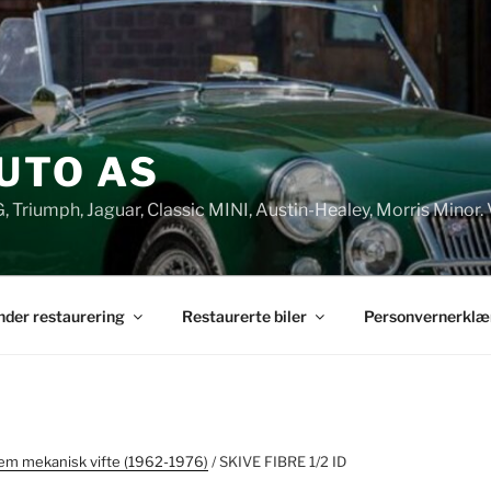
UTO AS
G, Triumph, Jaguar, Classic MINI, Austin-Healey, Morris Minor. 
under restaurering
Restaurerte biler
Personvernerklæ
em mekanisk vifte (1962-1976)
/ SKIVE FIBRE 1/2 ID