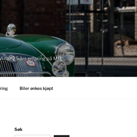
Vi har 25 års erfaring på MG.
ring
Biler ønkes kjøpt
Søk