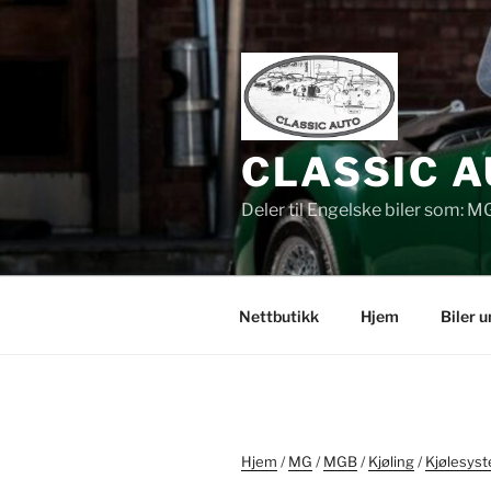
Gå
til
innhold
CLASSIC A
Deler til Engelske biler som: M
Nettbutikk
Hjem
Biler 
Hjem
/
MG
/
MGB
/
Kjøling
/
Kjølesyst