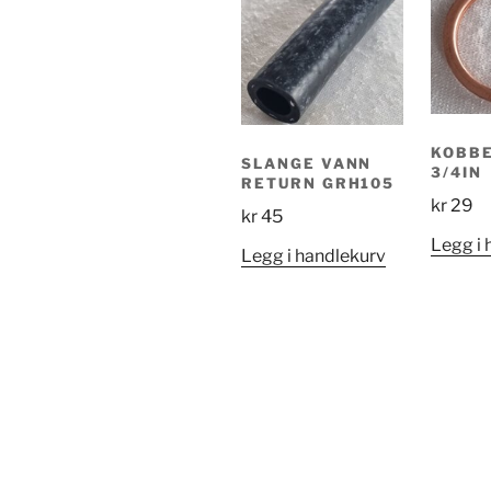
KOBB
SLANGE VANN
3/4IN
RETURN GRH105
kr
29
kr
45
Legg i 
Legg i handlekurv