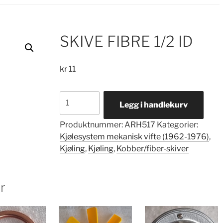
SKIVE FIBRE 1/2 ID
kr
11
SKIVE
Legg i handlekurv
FIBRE
1/2
Produktnummer:
ARH517
Kategorier:
ID
Kjølesystem mekanisk vifte (1962-1976)
,
antall
Kjøling
,
Kjøling
,
Kobber/fiber-skiver
r