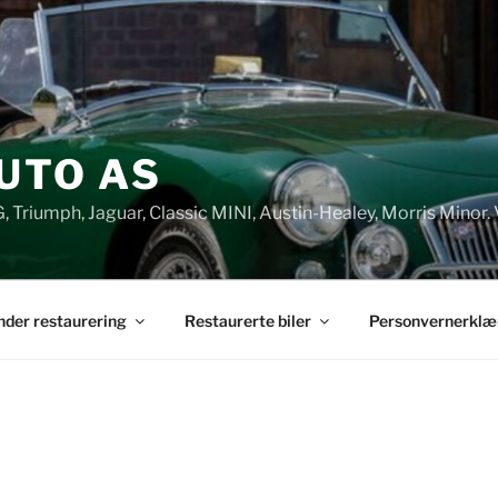
UTO AS
G, Triumph, Jaguar, Classic MINI, Austin-Healey, Morris Minor. 
under restaurering
Restaurerte biler
Personvernerklæ