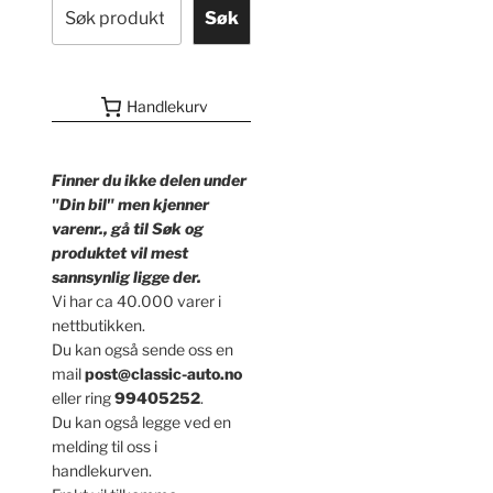
Søk
Handlekurv
Finner du ikke delen under
"Din bil" men kjenner
varenr., gå til Søk og
produktet vil mest
sannsynlig ligge der.
Vi har ca 40.000 varer i
nettbutikken.
Du kan også sende oss en
mail
post@classic-auto.no
eller ring
99405252
.
Du kan også legge ved en
melding til oss i
handlekurven.