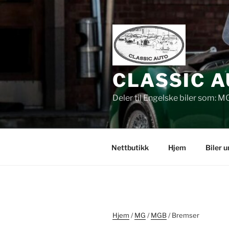
Gå
til
innhold
CLASSIC A
Deler til Engelske biler som: M
Nettbutikk
Hjem
Biler 
Hjem
/
MG
/
MGB
/ Bremser