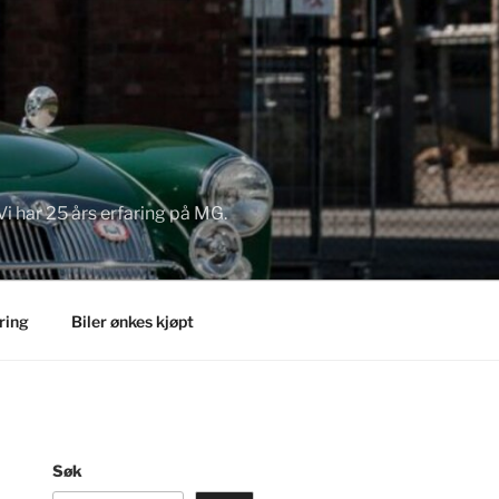
Vi har 25 års erfaring på MG.
ring
Biler ønkes kjøpt
Søk