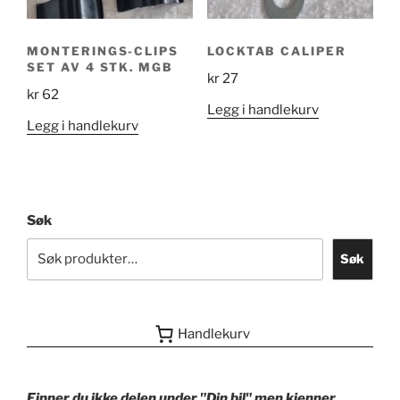
MONTERINGS-CLIPS
LOCKTAB CALIPER
SET AV 4 STK. MGB
kr
27
kr
62
Legg i handlekurv
Legg i handlekurv
Søk
Søk
Handlekurv
Finner du ikke delen under "Din bil" men kjenner