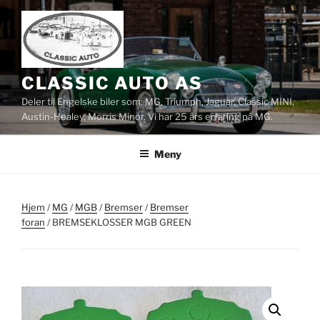
Gå
til
innhold
CLASSIC AUTO AS
Deler til Engelske biler som: MG, Triumph, Jaguar, Classic MINI,
Austin-Healey, Morris Minor. Vi har 25 års erfaring på MG.
Meny
Hjem
/
MG
/
MGB
/
Bremser
/
Bremser
foran
/ BREMSEKLOSSER MGB GREEN