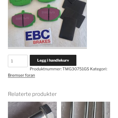
BREMSEKLOSSER
Legg i handlekurv
MGB
Produktnummer:
TMG30751GS
Kategori:
GREEN
Bremser foran
antall
Relaterte produkter